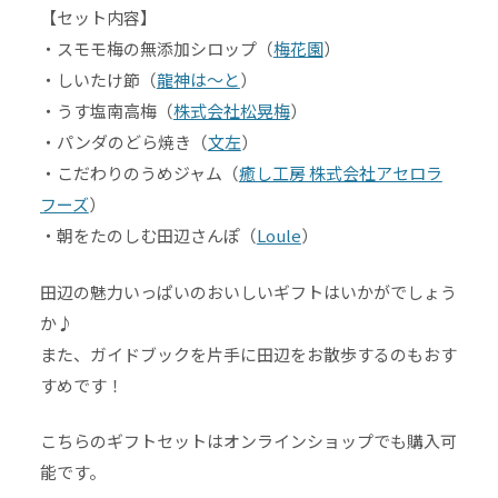
【セット内容】
・スモモ梅の無添加シロップ（
梅花園
）
・しいたけ節（
龍神は～と
）
・うす塩南高梅（
株式会社松晃梅
）
・パンダのどら焼き（
文左
）
・こだわりのうめジャム（
癒し工房 株式会社アセロラ
フーズ
）
・朝をたのしむ田辺さんぽ（
Loule
）
田辺の魅力いっぱいのおいしいギフトはいかがでしょう
か♪
また、ガイドブックを片手に田辺をお散歩するのもおす
すめです！
こちらのギフトセットはオンラインショップでも購入可
能です。