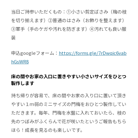
当日ご持参いただくもの：①小さい剪定ばさみ（梅の枝
を切り揃えます）②普通のはさみ（お飾りを整えます）
③軍手（手のケガや汚れを防ぎます）④汚れても良い服
装
申込googleフォーム：
https://forms.gle/7rDwqic6vab
hGsWR8
床の間やお家の入口に置きやすい小さいサイズをひとつ
製作します
持ち帰りが容易で、床の間やお家の入り口に置いて頂き
やすい１ｍ弱のミニサイズの門梅をおひとつ製作してい
ただきます。毎年、門梅を水盤に入れておいたら、枝の
先のつぼみがふくらんで花が咲いたというご報告もちら
ほら！成長を見るのも楽しいです。