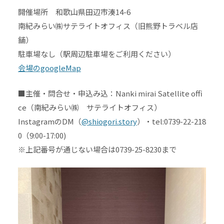
開催場所 和歌山県田辺市湊14-6
南紀みらい㈱サテライトオフィス（旧熊野トラベル店
舗）
駐車場なし（駅周辺駐車場をご利用ください）
会場のgoogleMap
■主催・問合せ・申込み込：Nanki mirai Satellite offi
ce（南紀みらい㈱ サテライトオフィス）
InstagramのDM（
@shiogori.story
）・tel:0739-22-218
0（9:00-17:00)
※上記番号が通じない場合は0739-25-8230まで