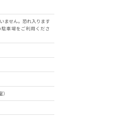
ございません。恐れ入ります
の駐車場をご利用くださ
興室）