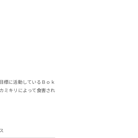
目標に活動しているＢｏｋ
ラカミキリによって食害され
ース