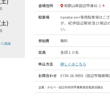
(土)
会場住所
和歌山県田辺市湊41-1
30
駐車場
tanabe en+専用駐車場は
(土)
が、紀伊田辺駅前及び周辺
い。
00
参加費
無料
ダーに追加
定員
各回１０名
申込方法
詳しくはこちら
お問合わせ
0739-26-9959（田辺市梅振
主催：みなべ・田辺地域世界農業遺産推進協議会