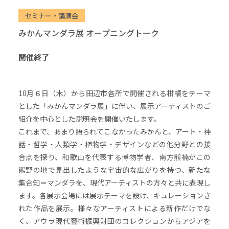
セミナー・講演会
みかんマンダラ展 オープニングトーク
開催終了
10月６日（木）から田辺市各所で開催される柑橘をテーマ
とした「みかんマンダラ展」に伴い、展示アーティストのご
紹介を中心とした説明会を開催いたします。
これまで、あまり語られてこなかったみかんと、アート・神
話・哲学・人類学・植物学・デザインなどの他分野との接
合点を探り、和歌山を代表する博物学者、南方熊楠がこの
熊野の地で見出したような宇宙的な広がりを持つ、新たな
集合知＝マンダラを、現代アーティストの方々と共に表現し
ます。各展示会場には展示テーマを設け、キュレーションさ
れた作品を展示。様々なアーティストによる新作だけでな
く、アウラ現代藝術振興財団のコレクションからアジアを