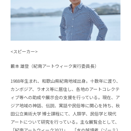
<スピーカー>
藪本 雄登（紀南アートウィーク実行委員長）
1988年生まれ、和歌山県紀南地域出身。十数年に渡り、
カンボジア、ラオス等に居住し、各地のアートコレクテ
ィブ等への助成や展示会の支援を行っている。現在、ア
ジア地域の神話、伝説、寓話や民俗等に関心を持ち、秋
田公立美術大学 博士課程にて、人類学、民俗学と現代
アートについて研究を行っている。主な展覧会として、
「紀南アートウィーク2021」、「水の越境者（ゾーミ）