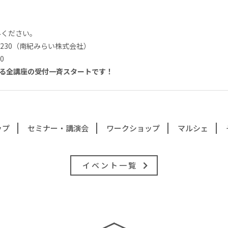
みください。
-8230（南紀みらい株式会社）
0
べる全講座の受付一斉スタートです！
ップ
セミナー・講演会
ワークショップ
マルシェ
イベント一覧