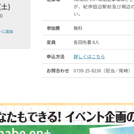
(土)
が、紀伊田辺駅前及び周辺
い。
00
参加費
無料
ダーに追加
定員
各回先着 8人
申込方法
詳しくはこちら
お問合わせ
0739-25-8230（担当／尾崎）