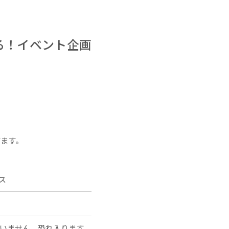
る！イベント企画
ます。
ース
ございません。恐れ入ります