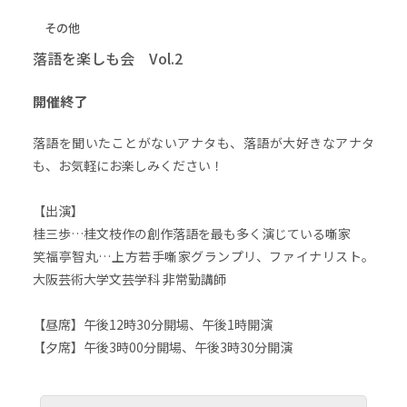
その他
落語を楽しも会 Vol.2
開催終了
落語を聞いたことがないアナタも、落語が大好きなアナタ
も、お気軽にお楽しみください！
【出演】
桂三歩…桂文枝作の創作落語を最も多く演じている噺家
笑福亭智丸…上方若手噺家グランプリ、ファイナリスト。
大阪芸術大学文芸学科 非常勤講師
【昼席】午後12時30分開場、午後1時開演
【夕席】午後3時00分開場、午後3時30分開演