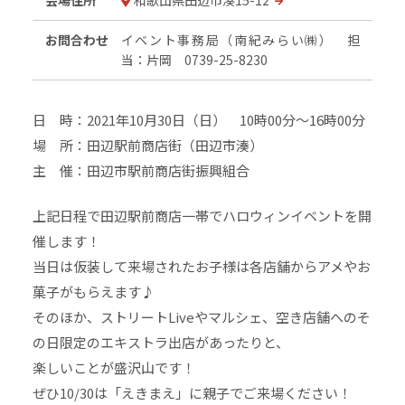
会場住所
和歌山県田辺市湊15-12
お問合わせ
イベント事務局（南紀みらい㈱） 担
当：片岡 0739-25-8230
日 時：2021年10月30日（日） 10時00分～16時00分
場 所：田辺駅前商店街（田辺市湊）
主 催：田辺市駅前商店街振興組合
上記日程で田辺駅前商店一帯でハロウィンイベントを開
催します！
当日は仮装して来場されたお子様は各店舗からアメやお
菓子がもらえます♪
そのほか、ストリートLiveやマルシェ、空き店舗へのそ
の日限定のエキストラ出店があったりと、
楽しいことが盛沢山です！
ぜひ10/30は「えきまえ」に親子でご来場ください！